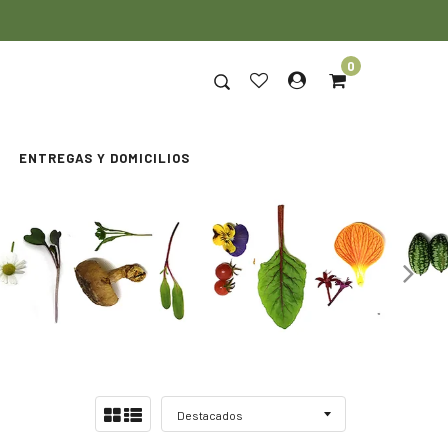
0
ENTREGAS Y DOMICILIOS
Ordenar
Ver:
por