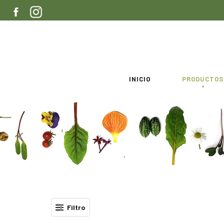
Ir
FACEBOOK
INSTAGRAM
directamente
al
contenido
INICIO
PRODUCTOS
Filtro