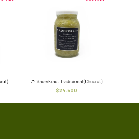
rut)
🌱 Sauerkraut Tradicional (Chucrut)
$24.500
ram