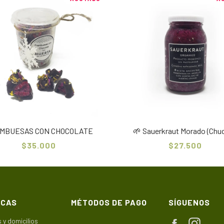
MBUESAS CON CHOCOLATE
🌱 Sauerkraut Morado (Chuc
$35.000
$27.500
ICAS
MÉTODOS DE PAGO
SÍGUENOS
 y domicilios
Facebook
Instag