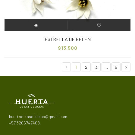
ESTRELLA DE BELÉN
$13.500
1
2
3
…
5
huertadelasdelicias@gmail.com
+57 3206747408