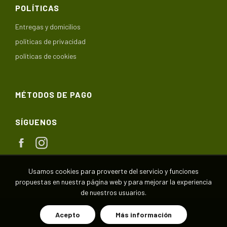
POLÍTICAS
Entregas y domicilios
políticas de privacidad
políticas de cookies
MÉTODOS DE PAGO
SÍGUENOS
Facebook
Instagram
Usamos cookies para proveerte del servicio y funciones
propuestas en nuestra página web y para mejorar la experiencia
de nuestros usuarios.
Copyright © 2020,
Huerta de las Delicias
.
Acepto
Más información