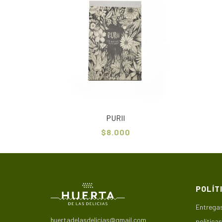
PURII
$8.000
POLÍT
Entregas
huertadelasdelicias@gmail.com
política