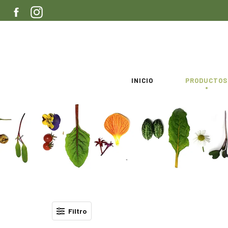
Ir
FACEBOOK
INSTAGRAM
directamente
al
contenido
INICIO
PRODUCTOS
Filtro