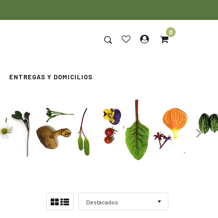
0
ENTREGAS Y DOMICILIOS
Ordenar
Ver:
por