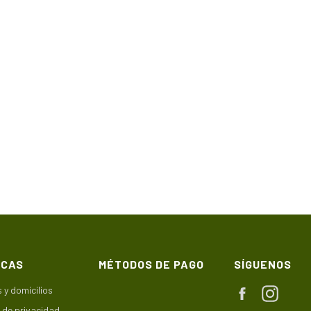
ICAS
MÉTODOS DE PAGO
SÍGUENOS
 y domicilios
Facebook
Instag
s de privacidad