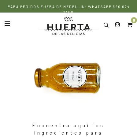
Ir
PARA PEDIDOS FUERA DE MEDELLIN: WHATSAPP 320 674
directamente
7408
al
0
contenido
Encuentra aquí los
ingredientes para