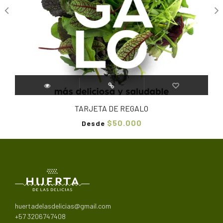
TARJETA DE REGALO
$50.000
Desde
huertadelasdelicias@gmail.com
+57 3206747408