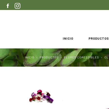
Ir
FACEBOOK
INSTAGRAM
directamente
al
contenido
INICIO
PRODUCTOS
INICIO
›
PRODUCTOS
›
FLORES COMESTIBLES
›
CL