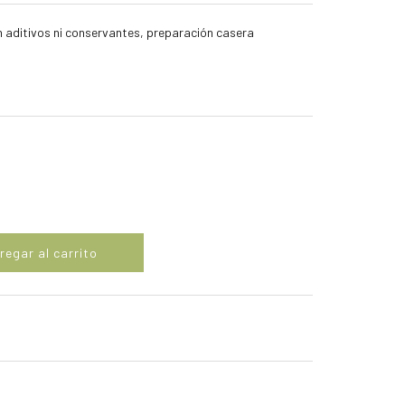
n aditivos ni conservantes, preparación casera
regar al carrito