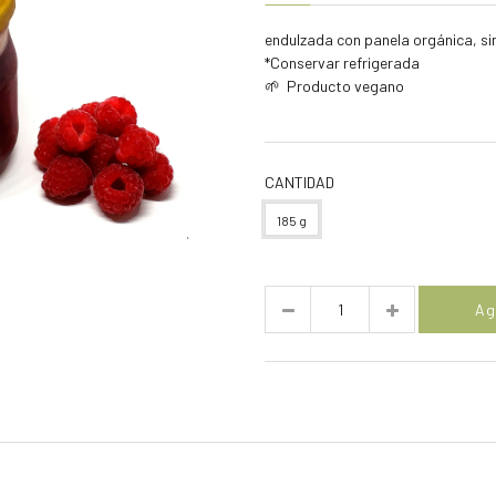
endulzada con panela orgánica, si
*Conservar refrigerada
🌱 Producto vegano
CANTIDAD
185 g
Cantidad
Ag