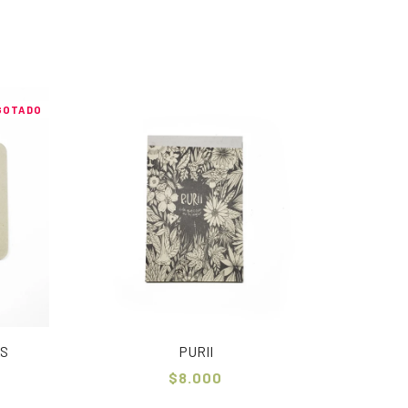
GOTADO
AS
PURII
$8.000