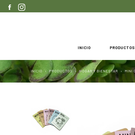
Ir
FACEBOOK
INSTAGRAM
directamente
al
contenido
INICIO
PRODUCTOS
INICIO
›
PRODUCTOS
›
HOGAR Y BIENESTAR
›
MINI