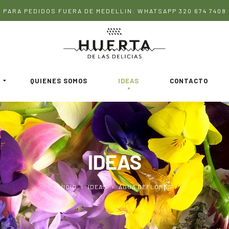
PARA PEDIDOS FUERA DE MEDELLIN: WHATSAPP 320 674 7408
QUIENES SOMOS
IDEAS
CONTACTO
IDEAS
INICIO
›
IDEAS
›
AGUA DEFLORES