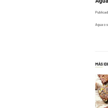
Agua
Publicad
Agua o s
MÁS ID