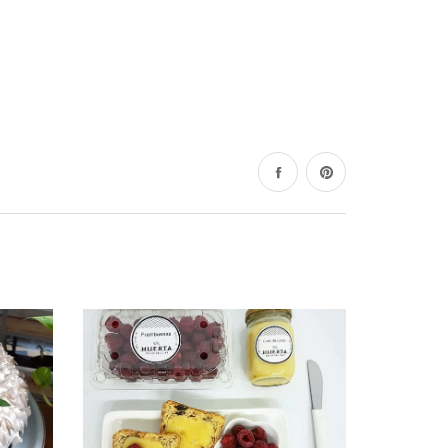
Compartir
Pinear
en
en
Facebook
Pinterest