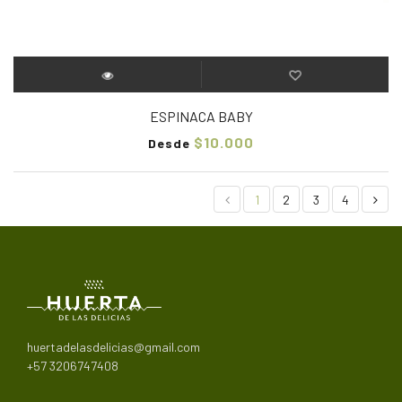
ESPINACA BABY
$10.000
Desde
1
2
3
4
huertadelasdelicias@gmail.com
+57 3206747408