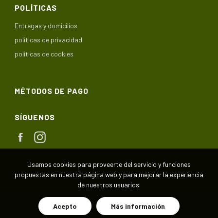
POLÍTICAS
Entregas y domicilios
políticas de privacidad
políticas de cookies
MÉTODOS DE PAGO
SÍGUENOS
Facebook
Instagram
Usamos cookies para proveerte del servicio y funciones
propuestas en nuestra página web y para mejorar la experiencia
de nuestros usuarios.
Copyright © 2020,
Huerta de las Delicias
.
Acepto
Más información