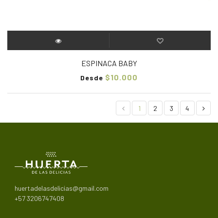
ESPINACA BABY
$10.000
Desde
1
2
3
4
huertadelasdelicias@gmail.com
+57 3206747408