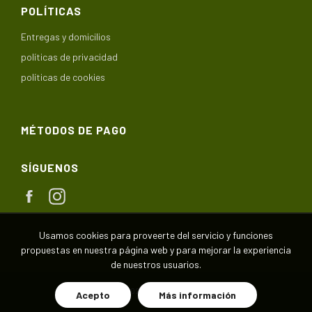
POLÍTICAS
Entregas y domicilios
políticas de privacidad
políticas de cookies
MÉTODOS DE PAGO
SÍGUENOS
Facebook
Instagram
Usamos cookies para proveerte del servicio y funciones
propuestas en nuestra página web y para mejorar la experiencia
de nuestros usuarios.
Copyright © 2020,
Huerta de las Delicias
.
Acepto
Más información